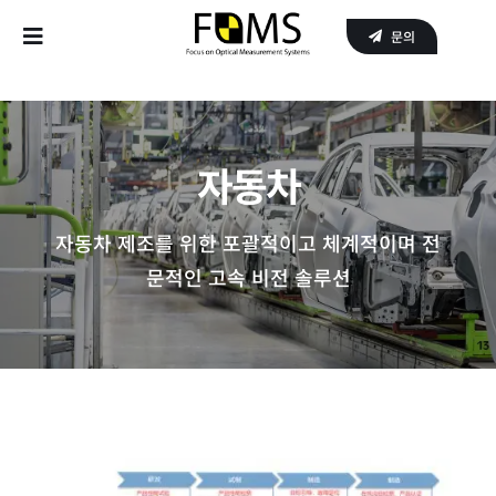
Skip
문의
to
Toggle
content
Navigation
Home
자동차
Products
자동차 제조를 위한 포괄적이고 체계적이며 전
APPLICATIONS
문적인 고속 비전 솔루션
SERVICE
About Us